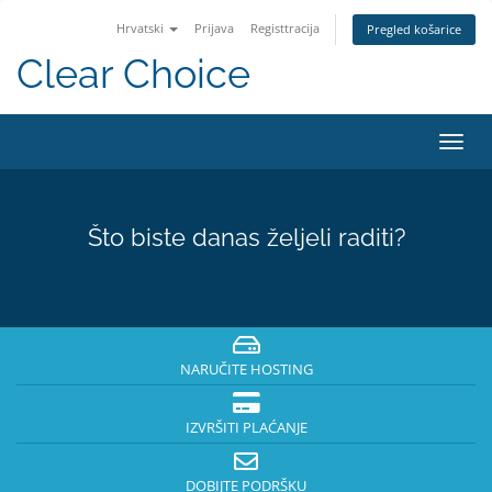
Hrvatski
Prijava
Registtracija
Pregled košarice
Clear Choice
Preba
navig
Što biste danas željeli raditi?
NARUČITE HOSTING
IZVRŠITI PLAĆANJE
DOBIJTE PODRŠKU